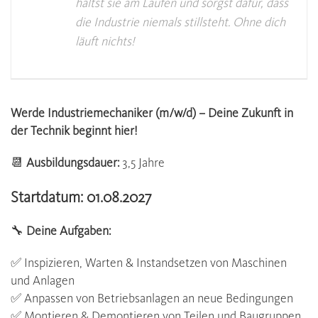
hältst sie am Laufen und sorgst dafür, dass
die Industrie niemals stillsteht. Ohne dich
läuft nichts!
Werde Industriemechaniker (m/w/d) – Deine Zukunft in
der Technik beginnt hier!
📆
Ausbildungsdauer:
3,5 Jahre
Startdatum: 01.08.2027
🔧
Deine Aufgaben:
✅ Inspizieren, Warten & Instandsetzen von Maschinen
und Anlagen
✅ Anpassen von Betriebsanlagen an neue Bedingungen
✅ Montieren & Demontieren von Teilen und Baugruppen