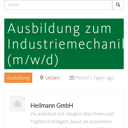
Search
Ausbildung zum
Industriemechanik
(m/w/d)
Ausbildung
Uelzen
Posted 5 Tagen ago
Heilmann GmbH
Du arbeitest mit riesigen Maschinen und
Hightech-Anlagen, baust sie zusammen,