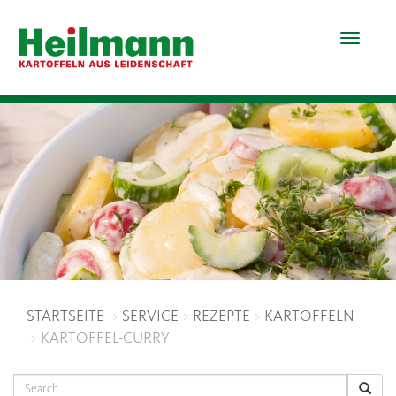
Toggle
navigat
STARTSEITE
SERVICE
REZEPTE
KARTOFFELN
KARTOFFEL-CURRY
Search