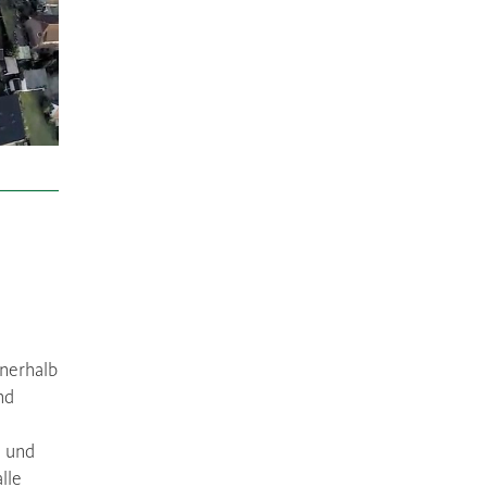
nerhalb
nd
n und
lle