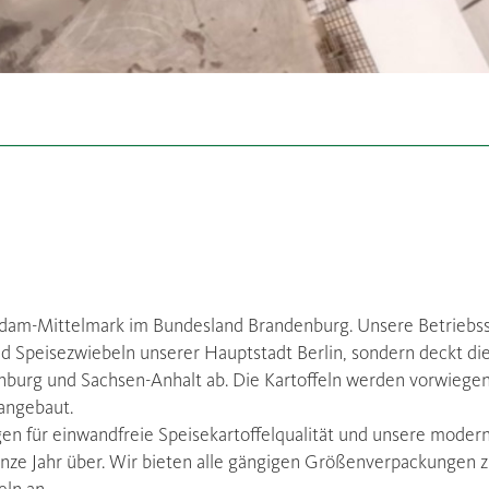
tsdam-Mittelmark im Bundesland Brandenburg. Unsere Betriebss
 und Speisezwiebeln unserer Hauptstadt Berlin, sondern deckt di
denburg und Sachsen-Anhalt ab. Die Kartoffeln werden vorwieg
angebaut.
en für einwandfreie Speisekartoffelqualität und unsere moder
anze Jahr über. Wir bieten alle gängigen Größenverpackungen 