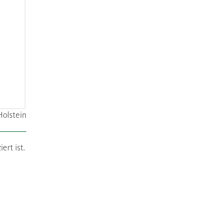
olstein
ert ist.