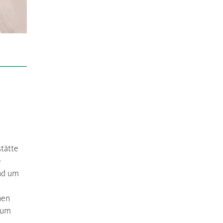
tätte
e
end um
nen
zum