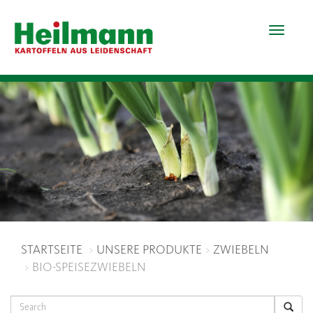
Toggle
navigat
STARTSEITE
UNSERE PRODUKTE
ZWIEBELN
BIO-SPEISEZWIEBELN
Search